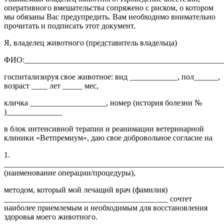
оперативного вмешательства сопряжено с риском, о котором
мы обязаны Вас предупредить. Вам необходимо внимательно
прочитать и подписать этот документ.
Я, владелец животного (представитель владельца)
ФИО:__________________________________________________
госпитализируя свое животное: вид ____________, пол______,
возраст ____ лет _____ мес,
кличка ___________________, номер (история болезни №
)______________
в блок интенсивной терапии и реанимации ветеринарной
клиники «Ветпремиум», даю свое добровольное согласие на
1.
_______________________________________________________
(наименование операции/процедуры),
методом, который мой лечащий врач (фамилия)
_________________________________________ сочтет
наиболее приемлемым и необходимым для восстановления
здоровья моего животного.